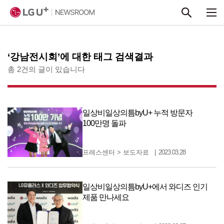
본문 바로가기
‘강남전시회’에 대한 태그 검색결과
총 2건의 글이 있습니다
일상비일상의틈byU+ 누적 방문자
100만명 돌파
프레스센터
>
보도자료
2023.03.28
일상비일상의틈byU+에서 와디즈 인기
제품 만나세요