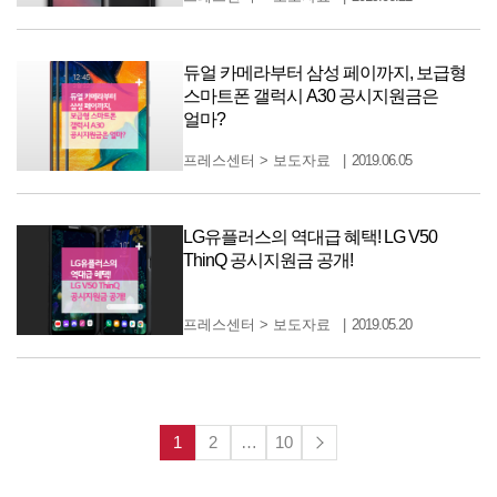
듀얼 카메라부터 삼성 페이까지, 보급형
스마트폰 갤럭시 A30 공시지원금은
얼마?
프레스센터
>
보도자료
2019.06.05
LG유플러스의 역대급 혜택! LG V50
ThinQ 공시지원금 공개!
프레스센터
>
보도자료
2019.05.20
1
2
…
10