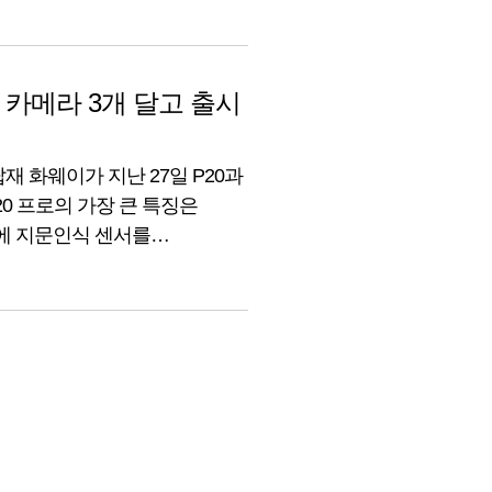
체제의 근본적인 취약점이
.
0, 카메라 3개 달고 출시
탑재 화웨이가 지난 27일 P20과
20 프로의 가장 큰 특징은
에 지문인식 센서를
서, 2,000만 화소 흑백 센서,