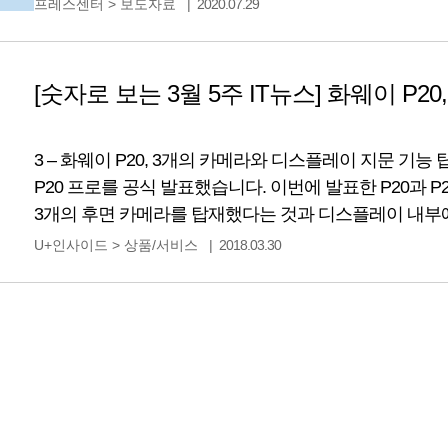
프레스센터
>
보도자료
2020.07.29
운영체제에 설치되어 있는 백신 프로그램만으로는 운영
해결 되지 않아 안전하게 컴퓨터를 이용할 수가 없습니다
[숫자로 보는 3월 5주 IT뉴스] 화웨이 P2
3 – 화웨이 P20, 3개의 카메라와 디스플레이 지문 기능 
P20 프로를 공식 발표했습니다. 이번에 발표한 P20과 P
3개의 후면 카메라를 탑재했다는 것과 디스플레이 내부
내장했다는 것입니다. 후면 카메라는 4,000만 화소 RGB 센
U+인사이드
>
상품/서비스
2018.03.30
800만 화소 망원 센서로 구성되어 있으며 라이카 기술이