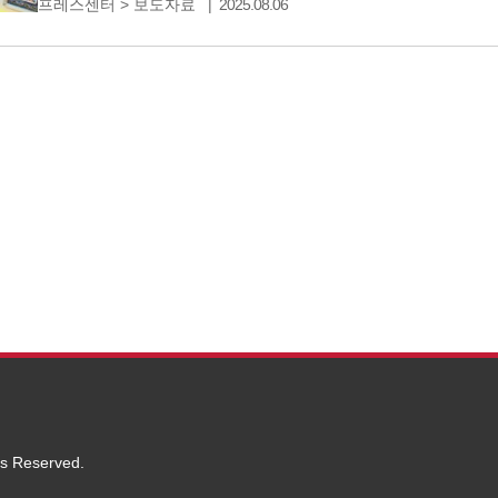
프레스센터
>
보도자료
2025.08.06
통화 에이전트다. 안드로이드 OS와 iOS 기반 스마트폰
업데이트로 서비스 안정성을 강화하고 특화기능을 추가했
ts Reserved.