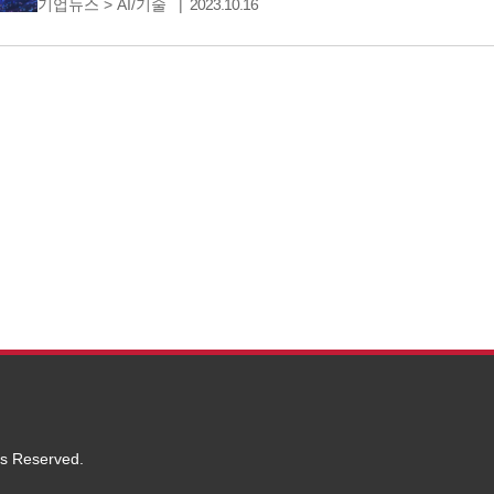
기업뉴스
>
AI/기술
2023.10.16
모빌리티 전반에 걸쳐서 사업을 하고 있으며, 관련된 
있습니다. 커넥티비티, 카인포테인먼트, 전기차 충전 플
텔레매틱스
ts Reserved.