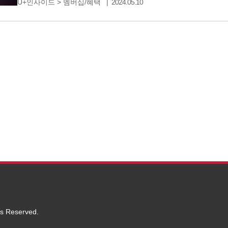
U+인사이드
>
멤버십/혜택
2024.05.10
에서는 지금 통신사 관계없이 누구나 무료로! 그럼 완전 
ts Reserved.