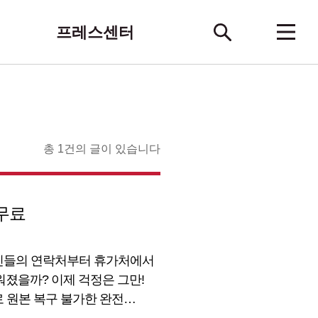
프레스센터
총 1건의 글이 있습니다
무료
지인들의 연락처부터 휴가처에서
워졌을까? 이제 걱정은 그만!
 원본 복구 불가한 완전
<우리동네 중고폰 진단센터>