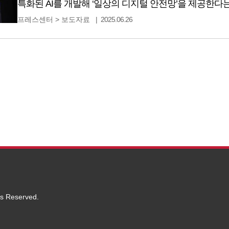
특화된 AI를 개발해 ‘일상의 디지털 안전망’을 제공한다
단계로 지난 3월 MWC에서 공개한 ‘안티딥보이스(Anti-Deep
프레스센터
>
보도자료
2025.06.26
에이전트 서비스 ‘익시오(ixi-O)’에 탑재해 상용화한다. 
Device) 형태로 상용화하는 것은 LG유플러스가 세계 
ts Reserved.