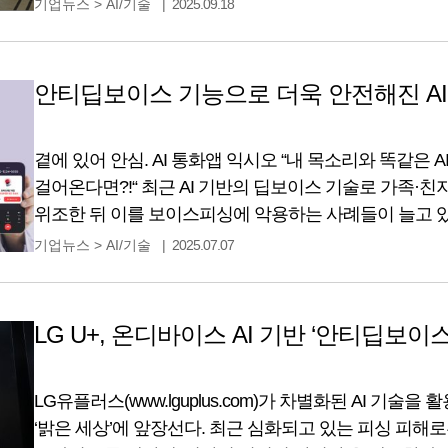
기업뉴스
>
AI/기술
2025.09.18
수 있는 기회를 제공했습니다. 방문객들은 전세계 최초로
보이스피싱 탐지,
안티딥보이스 기능으로 더욱 안전해진 AI 통
곁에 있어 안심. AI 통화앱 익시오 “내 목소리와 똑같은 
걸어온다면?!“ 최근 AI 기반의 딥보이스 기술로 가족·친
위조한 뒤 이를 보이스피싱에 악용하는 사례들이 늘고 
AI가 보이스피싱을 걸어올 때, 어떻게 피해를 방지할 수
기업뉴스
>
AI/기술
2025.07.07
이에 LG유플러스는 AI 기술을 악용한 보이스피싱 피해
(Anti-Deep Voice)’ 기술을
LG U+, 온디바이스 AI 기반 ‘안티딥보이
LG유플러스(www.lguplus.com)가 차별화된 AI 기술
‘밝은 세상’에 앞장선다. 최근 심화되고 있는 피싱 피해