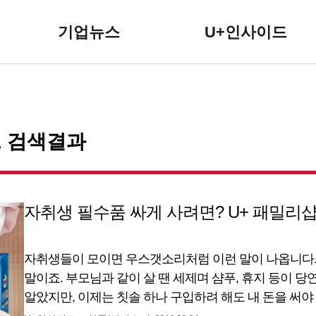
본문 바로가기
기업뉴스
U+인사이드
그 검색결과
자취생 필수품 싸게 사려면? U+ 패밀리샵
자취생들이 모이면 우스갯소리처럼 이런 말이 나옵니다. 
말이죠. 부모님과 같이 살 땐 세제며 샴푸, 휴지 등이 당
알았지만, 이제는 칫솔 하나 구입하려 해도 내 돈을 써야
느껴질지도 모릅니다. 생활비 부담에 어깨가 축축 처지