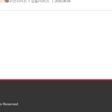
U+인사이드
>
상품/서비스
2016.08.04
이번에는 자취생 필수품 싸게 구입하는 비법을
ts Reserved.