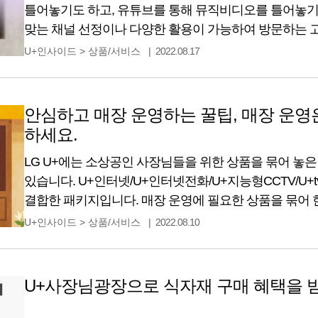
틀어놓기도 하고, 유튜브를 통해 뮤직비디오를 틀어놓기도
맞는 채널 선정이나 다양한 활용이 가능하여 방문하는 
향상시키는 데 도움이 됩니다. 현재 U+인터넷을 활용 
U+인사이드
>
상품/서비스
2022.08.17
사장님들이시라면, IPTV를 추가할 때 얼마나 좋은지 
※ 소상공인용 U+tv는 U+인터넷과
안심하고 매장 운영하는 꿀팁, 매장 운영은
하세요.
LG U+에는 소상공인 사장님들을 위한 상품을 묶어 놓
있습니다. U+인터넷/U+인터넷전화/U+지능형CCTV/U+
결합한 패키지입니다. 매장 운영에 필요한 상품을 묶어 
있고, 또 가격까지 합리적입니다. 이번에는 실제로 U+
U+인사이드
>
상품/서비스
2022.08.10
사장님의 리뷰를 들어보았습니다. U+우리가게패키지를
이야기 서울시 용산구에서 카페라라를 운영하고 계신 
가져왔습니다. 카페라라는 U+우리가게패키지를
U+사장님광장으로 식자재 구매 혜택을 