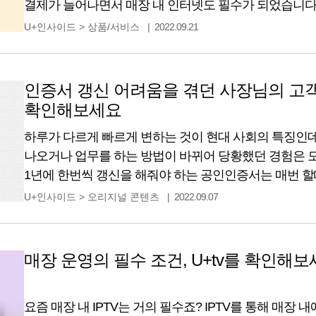
결제가 늘어나면서 매장 내 인터넷도 필수가 되었습니다
대략 난감한 상황이 되는 것이죠. 하필이면 바쁜 날, 인
U+인사이드
>
상품/서비스
2022.09.21
매장은 비상일 텐데요 그런 일이 발생하지 않도록 끊길 
인증서 갱신 어려움을 겪던 사장님의 고
확인해보세요
하루가 다르게 빠르게 변하는 것이 현대 사회의 특징인데
나오거나 업무를 하는 방법이 바뀌어 당황했던 경험은 모두
1년에 한번씩 갱신을 해줘야 하는 공인인증서는 매번 할
하나인데요. 공인인증서 갱신으로 어려움을 겪던 베이커
U+인사이드
>
오리지널 콘텐츠
2022.09.07
통화 후 감동받았던 사례를 가져와봤습니다. 인증서 갱
매장 운영의 필수 조건, U+tv를 확인해
요즘 매장 내 IPTV는 거의 필수죠? IPTV를 통해 매장 