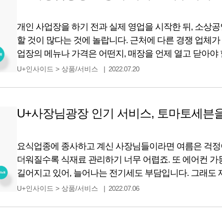
개인 사업장을 하기 전과 실제 영업을 시작한 뒤, 소상
할 것이 많다는 것에 놀랍니다. 근처에 다른 경쟁 업체가
업장의 메뉴나 가격은 어떤지, 매장을 언제 열고 닫아야
고려의 대상입니다. 그중에서도 어려운 것이 있다면 세
U+인사이드
>
상품/서비스
2022.07.20
종합소득세, 원천세 등 직접 알아보고 신고해야 하고, 또
U+사장님광장 인기 서비스, 토마토세븐
요식업종에 종사하고 계신 사장님들이라면 여름은 걱정
더워질수록 식재료 관리하기 너무 어렵죠. 또 에어컨 가
길어지고 있어, 늘어나는 전기세도 부담입니다. 그래도 
같습니다. 더운 날씨로 인해 해충들이 극성을 부리기 마
U+인사이드
>
상품/서비스
2022.07.06
하루살이라도 고객님께 발견된다면 청결 관리가 되지 않
위험이 있죠. 추위에 숨어있던