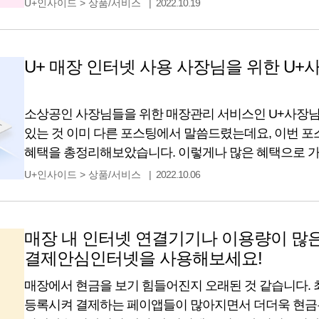
U+인사이드
>
상품/서비스
2022.10.19
중이시면 U+에서 가입하고 무료 이더넷 젠더 제공 외에
누려보세요. ? 이더넷 젠더와 랜선
U+ 매장 인터넷 사용 사장님을 위한 U+
소상공인 사장님들을 위한 매장관리 서비스인 U+사장
있는 것 이미 다른 포스팅에서 말씀드렸는데요, 이번 
혜택을 총정리해보았습니다. 이렇게나 많은 혜택으로 가
U+우리가게패키지 신청하시고 활용해보세요. U+사장
U+인사이드
>
상품/서비스
2022.10.06
조건 없이 무료 U+사장님광장은 소상공인 사장님들을 
인터넷 가입만 하면 조건 없이 최대 1년까지 무료로 제
U+사장님광장에서는 세무, 매출관리, 방제
매장 내 인터넷 연결기기나 이용량이 많은
결제안심인터넷을 사용해보세요!
매장에서 현금을 보기 힘들어진지 오래된 것 같습니다.
등록시켜 결제하는 페이앱들이 많아지면서 더더욱 현금은