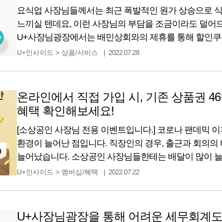
요식업 사장님들께서는 최근 폭발적인 원가 상승으로 식
느끼실 텐데요, 이런 사장님의 부담을 조금이라도 덜어
U+사장님광장에서는 배민상회와의 제휴를 통해 할인쿠
U+사장님광장이란 U+인터넷 가입 고객 대상 사장님이 
U+인사이드
>
상품/서비스
2022.07.28
모아 제공하는 제휴서비스 혜택입니다. 배민상회 할인
비품까지 품질 좋은 제품을 합리적인 가격에 만나보세요.
서비스인가요?
온라인에서 직접 가입 시, 기존 상품권 46
혜택 확인해보세요!
[소상공인 사장님 전용 이벤트입니다.] 코로나 팬데믹 이
환경이 늘어난 점입니다. 직장인의 경우, 출근과 회의의
늘어났습니다. 소상공인 사장님들한테는 배달이 많이 늘
받을 때도 문 앞에 놓아달라는 요청이 많기도 합니다. 
U+인사이드
>
멤버십/혜택
2022.07.22
비대면 구매가 늘어나는 추세입니다. 심지어는 자동차
되었는데요, 인터넷/IPTV를 고려하는 소상공인 사장
U+사장님광장을 통해 어려운 세무회계도