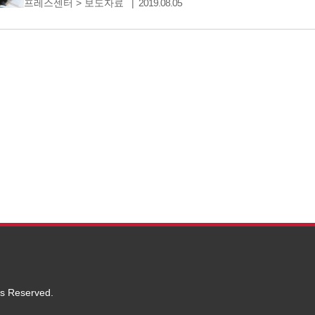
프레스센터
>
보도자료
2019.08.05
1Mbps로 데이터 무제한 이번에 신설된 ‘5G 라이트 청소년
국내에서 처음 선보이는
ts Reserved.