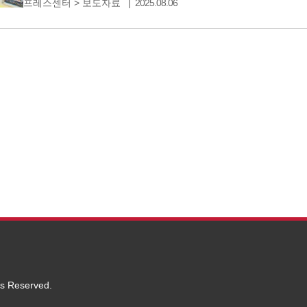
프레스센터
>
보도자료
2025.08.06
통화 에이전트다. 안드로이드 OS와 iOS 기반 스마트폰
업데이트로 서비스 안정성을 강화하고 특화기능을 추가했
ts Reserved.