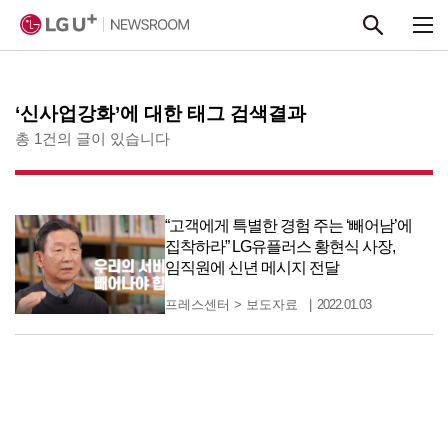
본문 바로가기
‘신사업강화’에 대한 태그 검색결과
총 1건의 글이 있습니다
“고객에게 특별한 경험 주는 ‘빼어남’에
집착하라” LG유플러스 황현식 사장,
임직원에 신년 메시지 전달
프레스센터
>
보도자료
2022.01.03