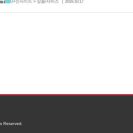
U+인사이드
>
상품/서비스
2016.10.17
알려드리겠습니다. ● 맞춤형 시작화면 비디오포털 앱을
다릅니다. 누군가는 무료 컨텐츠가 풍부해서, 누군가는
ts Reserved.