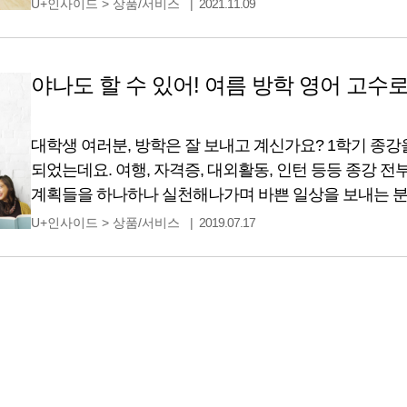
U+인사이드
>
상품/서비스
2021.11.09
만날 수 있어요. 🙂 유플러스 TV에서 시청으로만 가
집에서 배울 수 있게 되었는데요. 첫째가 초등학생이 된 
둘째는 자연스럽게 엄마표 홈스쿨링으로 학습을 시작할
야나도 할 수 있어! 여름 방학 영어 고수로
엄마가 준비하는 건 한계가 있더라고요. 그중 청담러닝 P
영상 제작에 참여한 만큼 다년간의 노하우가 집약되어 
대학생 여러분, 방학은 잘 보내고 계신가요? 1학기 종강을
프리미엄 잉글리시 브랜드예요. 청담러닝은 총 세 개
되었는데요. 여행, 자격증, 대외활동, 인턴 등등 종강 
step1은 알파벳과 파닉스를 처음 접하는 친구들에게
계획들을 하나하나 실천해나가며 바쁜 일상을 보내는 분
필요한 단계이고, step2는 파닉스 기초를 배운 적이 있
무엇보다도, 이번 여름방학에는 영어 실력을 더욱 업그
step3는 자음과 모음을 바탕으로 알파벳을 구별하기 시
U+인사이드
>
상품/서비스
2019.07.17
텐데요. 요즘 유튜브와 넷플릭스를 활용한 영어 공부를 
스스로 영어를 읽을 수 있는 준비 단계라고 보시면 돼요
도서를 구매할 경우 최소 100만 원 이상은 훌쩍 넘는데 한
유삐펜을 사용해 집에서 청담러닝의 수업을 할 수 있고 
설정할 수 있으니까 기초가 튼튼한 영어 홈스쿨링을 시
유플러스 아이들나라의 영어유치원에서 콕콕 홈스쿨링을 선택