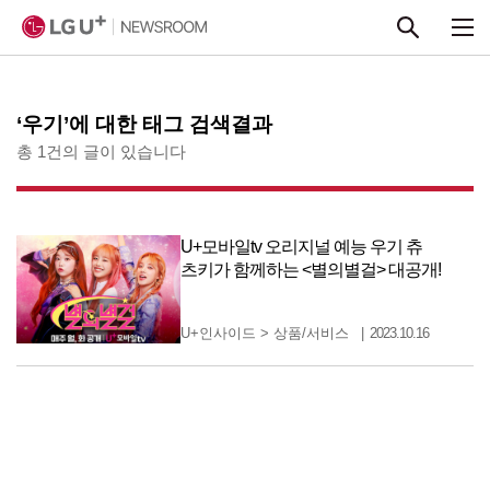
본문 바로가기
‘우기’에 대한 태그 검색결과
총 1건의 글이 있습니다
U+모바일tv 오리지널 예능 우기 츄
츠키가 함께하는 <별의별걸> 대공개!
U+인사이드
>
상품/서비스
2023.10.16