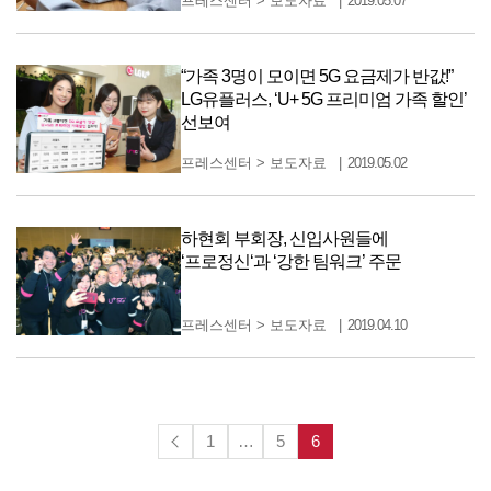
프레스센터
>
보도자료
2019.05.07
“가족 3명이 모이면 5G 요금제가 반값!”
LG유플러스, ‘U+ 5G 프리미엄 가족 할인’
선보여
프레스센터
>
보도자료
2019.05.02
하현회 부회장, 신입사원들에
‘프로정신‘과 ‘강한 팀워크’ 주문
프레스센터
>
보도자료
2019.04.10
1
…
5
6