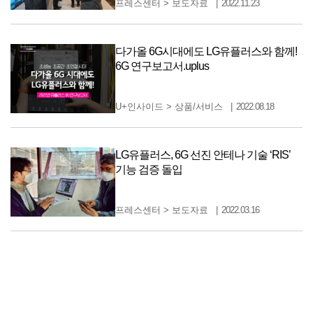
프레스센터
>
보도자료
2022.11.23
다가올 6G시대에도 LG유플러스와 함께!
6G 연구보고서.uplus
U+인사이드
>
상품/서비스
2022.08.18
LG유플러스, 6G 선진 안테나 기술 ‘RIS’
기능 검증 돌입
프레스센터
>
보도자료
2022.03.16