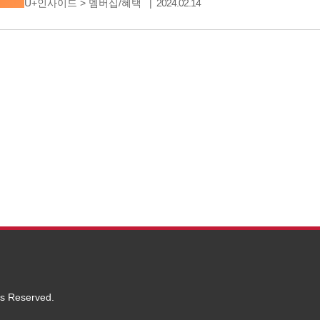
U+인사이드
>
멤버십/혜택
2024.02.14
성능진단과 포렌식 불가한 데이터 완전 삭제까지통신사
수 있다는 희소식! 우리동네
ts Reserved.