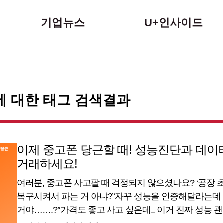
본문 바로가기
기업뉴스
U+인사이드
에 대한 태그 검색결과
이제 중고폰 당근할 때! 성능진단과 데이
거래하세요!
여러분, 중고폰 사고팔 때 걱정되지 않으셨나요? ‘공장
복구시켜서 파는 거 아냐?’‘자꾸 성능을 인증해달라는데
거야…….?’‘가격도 좋고 사고 싶은데.. 이거 진짜 성능 
마세요!당근과 함께하는 <우리동네 중고폰 진단센터>가