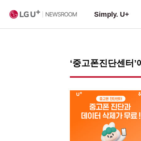
Simply. U+
‘중고폰진단센터’