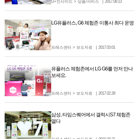
U+인사이드
>
상품/서비스
2017.09.13
LG유플러스, G6 체험존 이통사 최다 운영
프레스센터
>
보도자료
2017.03.01
유플러스 체험존에서 LG G6를 먼저 만나
보세요.
프레스센터
>
보도자료
2017.02.28
삼성, 타임스퀘어에서 갤럭시S7 체험존
열다