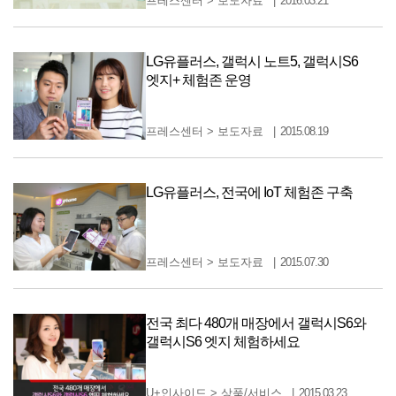
프레스센터
>
보도자료
2016.03.21
LG유플러스, 갤럭시 노트5, 갤럭시S6
엣지+ 체험존 운영
프레스센터
>
보도자료
2015.08.19
LG유플러스, 전국에 IoT 체험존 구축
프레스센터
>
보도자료
2015.07.30
전국 최다 480개 매장에서 갤럭시S6와
갤럭시S6 엣지 체험하세요
U+인사이드
>
상품/서비스
2015.03.23