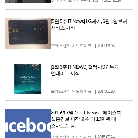
U+인사이드
>
상품/서비스
2017.10.16
[5월 5주 IT News] LG페이, 6월 1일부터
서비스 시작
프레스센터
>
보도자료
2017.06.05
[1월 3주 IT NEWS] 갤럭시S7, 누가
업데이트 시작
프레스센터
>
보도자료
2017.01.20
2015년 7월 4주 IT News – 페이스북
실종경보 시작, 화웨이 10만원 대
스마트폰 등
프레스센터
>
보도자료
2015.07.24