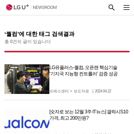
본문 바로가기
‘퀄컴’에 대한 태그 검색결과
총 8건의 글이 있습니다
LG유플러스-퀄컴, 오픈랜 핵심기술
‘기지국 지능형 컨트롤러’ 검증 성공
프레스센터
>
보도자료
2024.04.22
[숫자로 보는 12월 3주 IT뉴스] 갤럭시S10
가격, 최고 200만원?