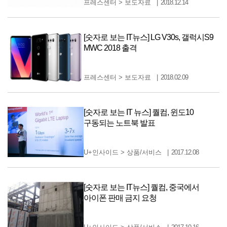
프레스센터
>
보도자료
2018.12.14
[숫자로 보는 IT뉴스] LG V30s, 갤럭시S9
MWC 2018 출격
프레스센터
>
보도자료
2018.02.09
[숫자로 보는 IT 뉴스] 퀄컴, 윈도10
구동되는 노트북 발표
U+인사이드
>
상품/서비스
2017.12.08
[숫자로 보는 IT뉴스] 퀄컴, 중국에서
아이폰 판매 금지 요청