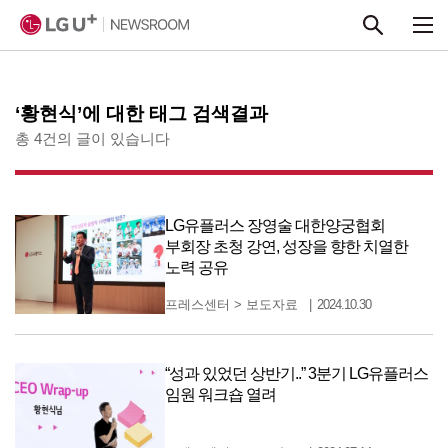
본문 바로가기
‘황현식’에 대한 태그 검색결과
총 4건의 글이 있습니다
LG유플러스 장영술 대한양궁협회
부회장 초청 강연, 성장을 향한 치열한
노력 공유
프레스센터
>
보도자료
2024.10.30
“성과 있었던 상반기..” 3분기 LG유플러스
임원 워크숍 열려