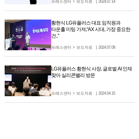
프레스센터
>
보도자료
2024.07.14
황현식 LG유플러스 대표 임직원과
타운홀 미팅 가져,“AX 시대, 가장 중요한
건..”
프레스센터
>
보도자료
2024.07.08
LG유플러스 황현식 사장, 글로벌 AI 인재
찾아 실리콘밸리 방문
프레스센터
>
보도자료
2024.04.15