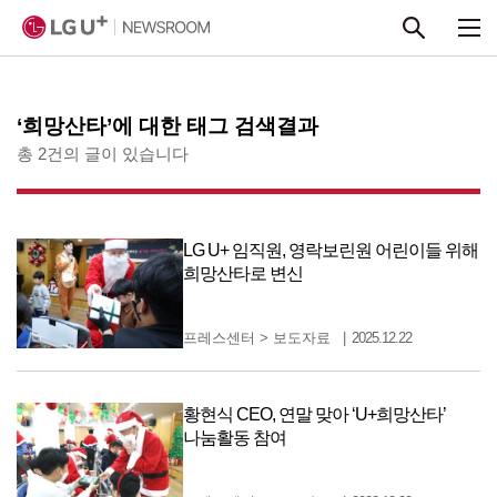
본문 바로가기
‘희망산타’에 대한 태그 검색결과
총 2건의 글이 있습니다
LG U+ 임직원, 영락보린원 어린이들 위해
희망산타로 변신
프레스센터
>
보도자료
2025.12.22
황현식 CEO, 연말 맞아 ‘U+희망산타’
나눔활동 참여