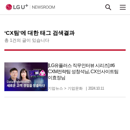
본문 바로가기
‘CX팀’에 대한 태그 검색결과
총 1건의 글이 있습니다
[LG유플러스 직무인터뷰 시리즈] #6
CXM전략팀 성창석님, CX인사이트팀
이효정님
기업뉴스
>
기업문화
2024.10.11