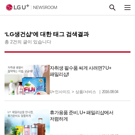
본문 바로가기
‘LG생건샵’에 대한 태그 검색결과
총 2건의 글이 있습니다
자취생 필수품 싸게 사려면? U+
패밀리샵!
U+인사이드
>
상품/서비스
2016.08.04
휴가용품 준비, U+ 패밀리샵에서
저렴하게