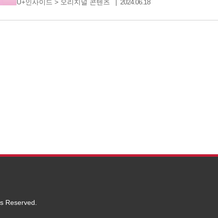
U+인사이드
>
오리지널 콘텐츠
2024.06.18
청취 프로그램김창완의 따듯한 위로와 함께 유플러스tv 채널
10분에 만나보세요. 전설적인 가수들의 소중한
ts Reserved.