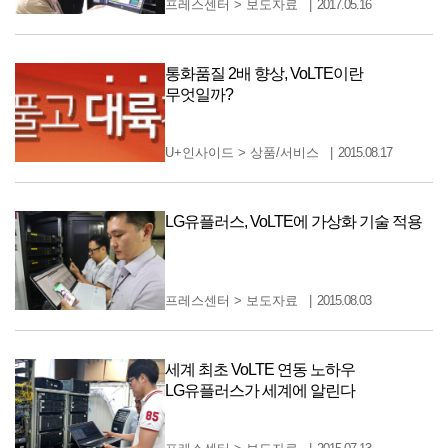
프레스센터
>
보도자료
2017.05.16
통화품질 2배 향상, VoLTE이란
무엇일까?
U+인사이드
>
상품/서비스
2015.08.17
LG유플러스, VoLTE에 가상화 기술 적용
프레스센터
>
보도자료
2015.08.03
세계 최초 VoLTE 연동 노하우
LG유플러스가 세계에 알린다