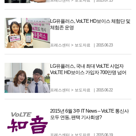
프레스센터
>
보도자료
2015.07.13
LG유플러스, VoLTE HD보이스 체험단 및
체험존 운영
프레스센터
>
보도자료
2015.06.23
LG유플러스, 국내 최대 VoLTE 사업자
VoLTE HD보이스 가입자 700만명 넘어
프레스센터
>
보도자료
2015.06.22
2015년 6월 3주 IT News – VoLTE 통신사
모두 연동, 팬택 기사회생?
프레스센터
>
보도자료
2015.06.19