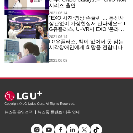
시리즈 출연
2021.06.14
“EXO 사진∙영상∙손글씨 … 통신사
상관없이 가상현실서 만나세요~” L
G유플러스, U+VR서 EXO ‘온라인
전시관’ 오픈
2021.06.14
LG유플러스, 책이 없어서 못 읽는
시각장애인에게 희망을 전합니다
2021.06.08
Copyright © LG Uplus Corp. All Rights Reserved.
뉴스룸 운영정책
뉴스룸 콘텐츠 이용 안내