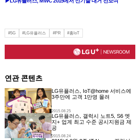
▶
LG유플러스, MWC 2015에서 신기술 대거 선보여
#5G
#LG유플러스
#PR
#홈IoT
연관 콘텐츠
LG유플러스, IoT@home 서비스에
3주만에 고객 1만명 몰려
2015.08.25
LG유플러스, 갤럭시 노트5, S6 엣
지+ 업계 최고 수준 공시지원금 제
공
2015.08.24