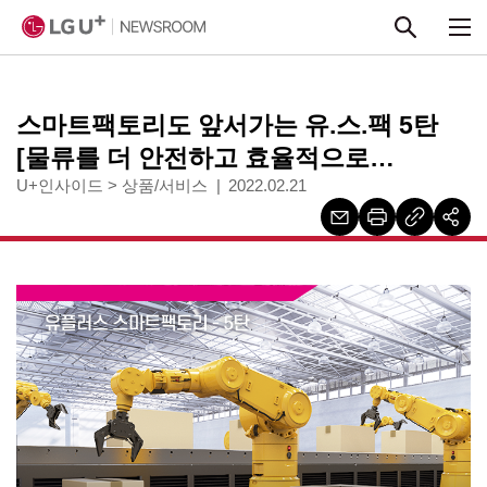
본문 바로가기
스마트팩토리도 앞서가는 유.스.팩 5탄
[물류를 더 안전하고 효율적으로
관리하는 유플러스의 스마트팩토리 물류
U+인사이드
>
상품/서비스
2022.02.21
솔루션]