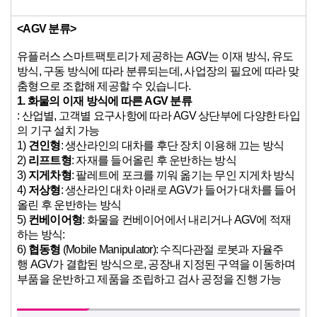
<AGV
분류>
유플러스 스마트팩토리가 제공하는 AGV는 이재 방식, 유도
방식, 구동 방식에 따라 분류되는데, 사업장의 필요에 따라 맞
춤형으로 조합해 제공할 수 있습니다.
1.
화물의 이재 방식에 따른 AGV 분류
: 산업별, 고객별 요구사항에 따라 AGV 상단부에 다양한 타입
의 기구 설치 가능
1)
견인형
: 생산라인의 대차를 후단 장치 이용해 끄는 방식
2)
리프트형
: 자재를 들어올린 후 운반하는 방식
3)
지게차형
: 팔레트에 포크를 끼워 옮기는 무인 지게차 방식
4)
저상형
: 생산라인 대차 아래로 AGV가 들어가 대차를 들어
올린 후 운반하는 방식
5)
컨베이어형
: 화물을 컨베이어에서 내리거나 AGV에 적재
하는 방식:
6)
협동형
(Mobile Manipulator): 수직다관절 로봇과 자율주
행 AGV가 결합된 방식으로, 공장내 지정된 구역을 이동하며
부품을 운반하고 제품을 조립하고 검사 공정을 진행 가능