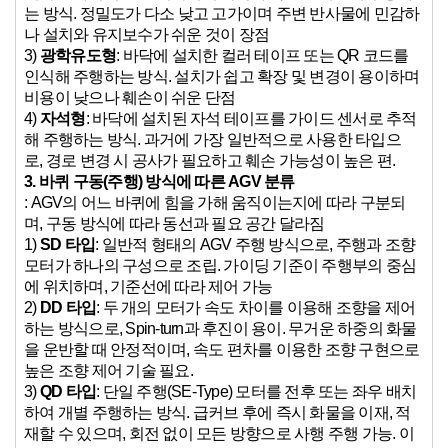
는 방식. 정밀도가 다소 낮고 고가이며 주변 반사물에 민감하
나 설치와 유지보수가 쉬운 것이 장점
3)
광학유도형
: 바닥에 설치한 컬러 테이프 또는 QR 코드를
인식해 주행하는 방식. 설치가 쉽고 확장 및 변경이 용이하며
비용이 낮으나 훼손이 쉬운 단점
4)
자석형
: 바닥에 설치된 자석 테이프를 가이드 센서로 추적
해 주행하는 방식. 과거에 가장 일반적으로 사용한 타입으
로, 경로 변경 시 공사가 필요하고 훼손 가능성이 높은 편.
3.
바퀴 구동(주행) 방식에 따른 AGV 분류
: AGV의 어느 바퀴에 힘을 가해 움직이는지에 따라 구분되
며, 구동 방식에 따라 동선과 필요 공간 달라짐
1)
SD
타입
: 일반적 형태의 AGV 주행 방식으로, 주행과 조향
모터가 하나의 구성으로 조립. 가이딩 기준이 주행부의 중심
에 위치하며, 기준선에 따라 제어 가능
2)
DD
타입
: 두 개의 모터가 속도 차이를 이용해 조향을 제어
하는 방식으로, Spin-turn과 후진이 용이. 무거운 하중의 화물
을 운반할 때 안정적이며, 속도 편차를 이용한 조향 구현으로
높은 조향 제어 기술 필요.
3)
QD
타입
: 단일 주행(SE-Type) 모터를 전후 또는 좌우 배치
하여 개별 주행하는 방식. 급커브 후에 즉시 화물을 이재, 적
재할 수 있으며, 회전 없이 모든 방향으로 사행 주행 가능. 이