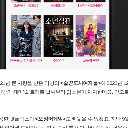
21년 큰 사랑을 받은 티빙의
<술꾼도시여자들>
이 2022년 
삼인방의 케미’술’트리로 벌써부터 입소문이 자자한데요, 앞으로
공한 넷플릭스의
<오징어게임>
도 빼놓을 수 없겠죠. 지난 9
비영어권 드라마로는 최초 수상 뿐만 아니라 감독상, 남우주