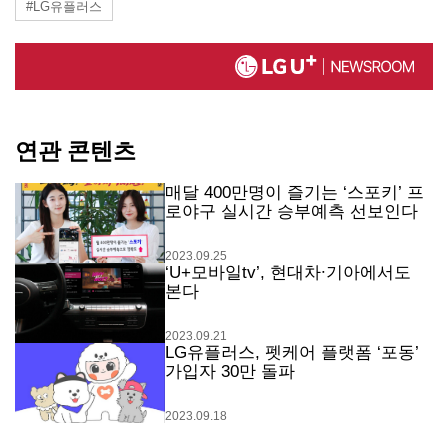
#LG유플러스
연관 콘텐츠
매달 400만명이 즐기는 ‘스포키’ 프
로야구 실시간 승부예측 선보인다
2023.09.25
‘U+모바일tv’, 현대차∙기아에서도
본다
2023.09.21
LG유플러스, 펫케어 플랫폼 ‘포동’
가입자 30만 돌파
2023.09.18