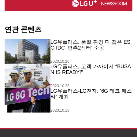
연관 콘텐츠
LG유플러스, 품질∙환경 다 잡은 ES
G IDC ‘평촌2센터’ 준공
2023.10.26
LG유플러스, 고객 가까이서 “BUSA
N IS READY!”
2023.10.23
LG유플러스-LG전자, ‘6G 테크 페스
타’ 개최
2023.10.18