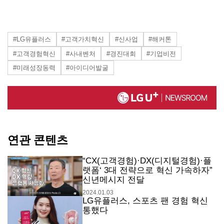
#LG유플러스
#고객가치혁신
#신사업
#해커톤
#고객경험혁신
#사내벤처
#경진대회
#기업비전
#미래성장동력
#아이디어발굴
연관 콘텐츠
“CX(고객경험)·DX(디지털경험)·플
랫폼‘ 3대 전략으로 혁신 가속하자”
신년메시지 전달
2024.01.03
LG유플러스, 스포츠 팬 경험 혁신
통했다