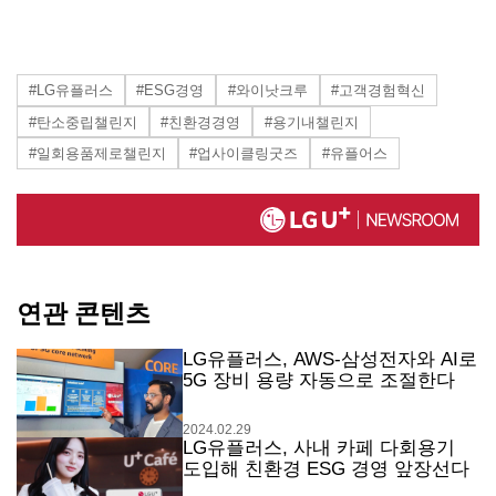
#LG유플러스
#ESG경영
#와이낫크루
#고객경험혁신
#탄소중립챌린지
#친환경경영
#용기내챌린지
#일회용품제로챌린지
#업사이클링굿즈
#유플어스
연관 콘텐츠
LG유플러스, AWS-삼성전자와 AI로
5G 장비 용량 자동으로 조절한다
2024.02.29
LG유플러스, 사내 카페 다회용기
도입해 친환경 ESG 경영 앞장선다