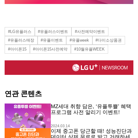
#LG유플러스
#유플러스이벤트
#사전예약이벤트
#유플러스매장
#유플이벤트
#유플week
#다이소상품권
#아이폰15
#아이폰15사전예약
#10월유플WEEK
연관 콘텐츠
MZ세대 취향 담은, ‘유플투쁠’ 혜택
프로그램 사전 알리기 이벤트!
2024.03.14
이제 중고폰 당근할 때! 성능진단과
데이터 삭제 무료로 받고 거래하세