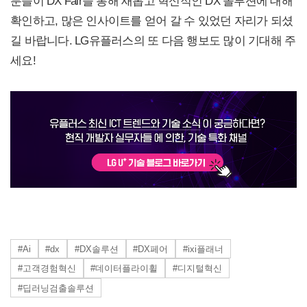
분들이 DX Fair을 통해 새롭고 혁신적인 DX 솔루션에 대해
확인하고, 많은 인사이트를 얻어 갈 수 있었던 자리가 되셨
길 바랍니다. LG유플러스의 또 다음 행보도 많이 기대해 주
세요!
#Ai
#dx
#DX솔루션
#DX페어
#ixi플래너
#고객경험혁신
#데이터플라이휠
#디지털혁신
#딥러닝검출솔루션