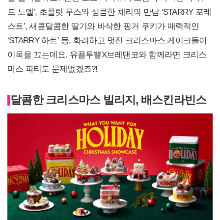
드 노엘’, 초콜릿 무스와 상큼한 체리의 만남 ‘STARRY 포레
스트’, 새콤달콤한 딸기와 바삭한 핑거 쿠키가 매력적인
‘STARRY 하트’ 등, 화려하고 멋진 크리스마스 케이크들이
이목을 끄는데요. 유플투쁠X브레댄코와 함께라면 크리스
마스 파티도 문제없겠죠?!
달콤한 크리스마스 빌리지, 배스킨라빈스