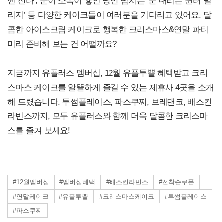
찐 산타’, 눈이 소복이 쌓인 낭만 넘치는 ‘눈 내리는 윈터 빌
리지’ 등 다양한 케이크들이 여러분을 기다리고 있어요. 달
콤한 아이스크림 케이크로 행복한 크리스마스&연말 파티
미리 준비해 보는 건 어떨까요?
지금까지 유플러스 멤버십, 12월 유플투쁠 혜택받고 크리
스마스 케이크를 알뜰하게 즐길 수 있는 제휴사 4곳을 소개
해 드렸습니다. 투썸플레이스, 파스쿠찌, 브레댄코, 배스킨
라빈스까지, 모두 유플러스와 함께 더욱 달콤한 크리스마
스를 즐겨 보세요!
#12월멤버십
#멤버십혜택
#배스킨라빈스
#선착순쿠폰
#연말케이크
#유플투쁠
#크리스마스케이크
#투썸플레이스
#파스쿠찌