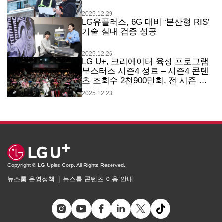
2025.12.29
LG유플러스, 6G 대비 ‘분산형 RIS’
기술 실내 검증 성공
2025.12.26
LG U+, 크리에이터 육성 프로그램
부스터스 시즌4 성료 – 시즌4 콘텐
츠 조회수 2천900만회, 전 시즌 누
적 조회수 1억 500만 회 달성 –
2025.12.23
Copyright © LG Uplus Corp. All Rights Reserved.
뉴스룸 운영정책
뉴스룸 콘텐츠 이용 안내