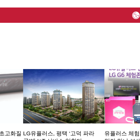
∙초고화질
LG유플러스, 평택 ‘고덕 파라
유플러스 체험