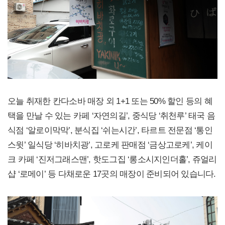
오늘 취재한 칸다소바 매장 외 1+1 또는 50% 할인 등의 혜
택을 만날 수 있는 카페 ‘자연의길’, 중식당 ‘취천루’ 태국 음
식점 ‘알로이막막’, 분식집 ‘쉬는시간’, 타르트 전문점 ‘통인
스윗’ 일식당 ‘히바치광’, 고로케 판매점 ‘금상고로케’, 케이
크 카페 ‘진저그래스맨’, 핫도그집 ‘롱소시지인더홀’, 쥬얼리
샵 ‘로메이’ 등 다채로운 17곳의 매장이 준비되어 있습니다.