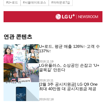
#U+로드
#서울데이트코스
#자하문로7길
연관 콘텐츠
U+로드, 평균 매출 126%↑·고객 수
137%↑
2018.11.19
LG유플러스, 소상공인 손잡고 ‘U+
골목길’ 만든다
2018.10.11
[2월 3주 공시지원금] LG Q9 One
최대 40만원 대 공시지원금 제공
2019.02.18