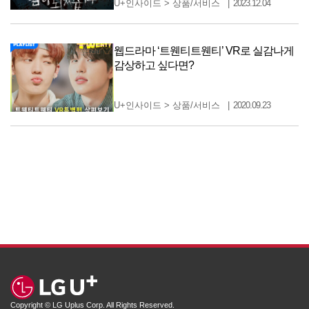
U+인사이드
>
상품/서비스
2023.12.04
웹드라마 ‘트웬티트웬티’ VR로 실감나게
감상하고 싶다면?
U+인사이드
>
상품/서비스
2020.09.23
Copyright © LG Uplus Corp. All Rights Reserved.