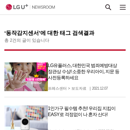
본문 바로가기
‘동작감지센서’에 대한 태그 검색결과
총 2건의 글이 있습니다
LG유플러스, 대한민국 범죄예방대상
장관상 수상! 소중한 우리아이, 지문 등
사전등록하세요
프레스센터
>
보도자료
2021.12.07
1인가구 필수템 추천! 우리집 지킴이
EASY로 걱정없이 나 혼자 산다!