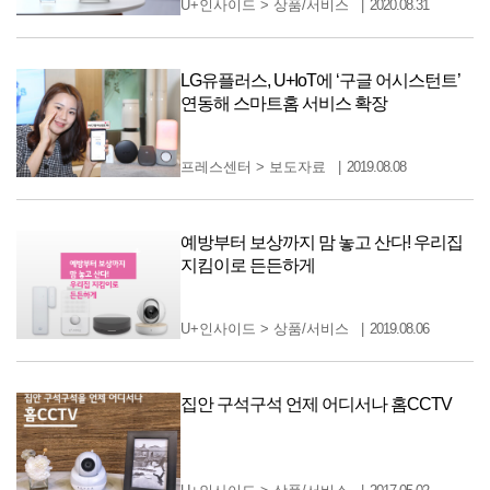
U+인사이드
>
상품/서비스
2020.08.31
LG유플러스, U+IoT에 ‘구글 어시스턴트’
연동해 스마트홈 서비스 확장
프레스센터
>
보도자료
2019.08.08
예방부터 보상까지 맘 놓고 산다! 우리집
지킴이로 든든하게
U+인사이드
>
상품/서비스
2019.08.06
집안 구석구석 언제 어디서나 홈CCTV