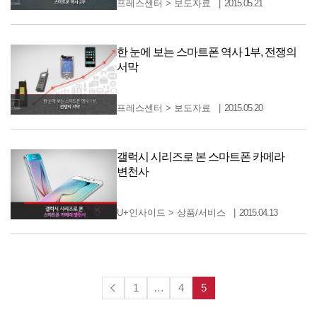
프레스센터
>
보도자료
2015.05.21
한 눈에 보는 스마트폰 역사 1부, 전쟁의
서막
프레스센터
>
보도자료
2015.05.20
갤럭시 시리즈로 본 스마트폰 카메라
변천사
U+인사이드
>
상품/서비스
2015.04.13
1
…
4
5