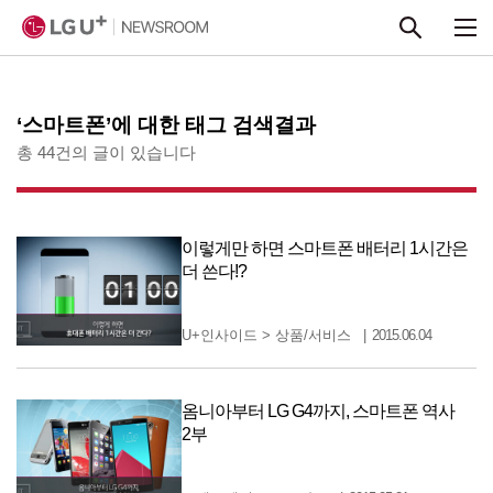
본문 바로가기
‘스마트폰’에 대한 태그 검색결과
총 44건의 글이 있습니다
이렇게만 하면 스마트폰 배터리 1시간은
더 쓴다!?
U+인사이드
>
상품/서비스
2015.06.04
옴니아부터 LG G4까지, 스마트폰 역사
2부