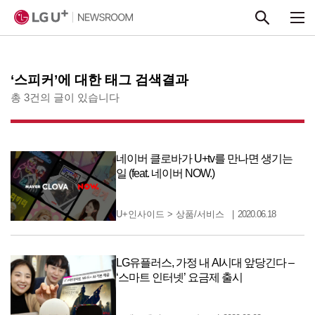
본문 바로가기
‘스피커’에 대한 태그 검색결과
총 3건의 글이 있습니다
네이버 클로바가 U+tv를 만나면 생기는
일 (feat. 네이버 NOW.)
U+인사이드
>
상품/서비스
2020.06.18
LG유플러스, 가정 내 AI시대 앞당긴다 –
‘스마트 인터넷’ 요금제 출시