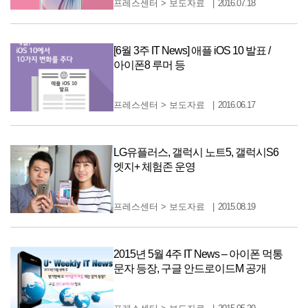
프레스센터
>
보도자료
2016.07.18
[6월 3주 IT News] 애플 iOS 10 발표 /
아이폰8 루머 등
프레스센터
>
보도자료
2016.06.17
LG유플러스, 갤럭시 노트5, 갤럭시S6
엣지+ 체험존 운영
프레스센터
>
보도자료
2015.08.19
2015년 5월 4주 IT News – 아이폰 먹통
문자 등장, 구글 안드로이드M 공개