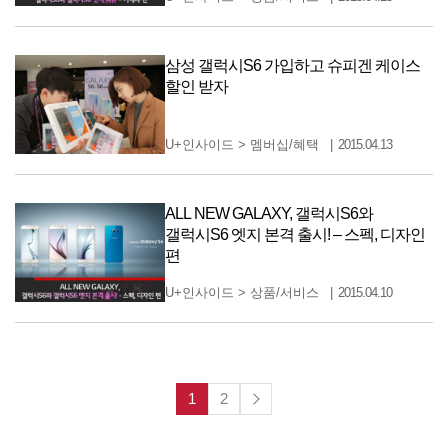
삼성 갤럭시S6 가입하고 슈피겐 케이스
할인 받자
U+인사이드
>
멤버십/혜택
2015.04.13
ALL NEW GALAXY, 갤럭시S6와
갤럭시S6 엣지 본격 출시! – 스펙, 디자인
편
U+인사이드
>
상품/서비스
2015.04.10
1
2