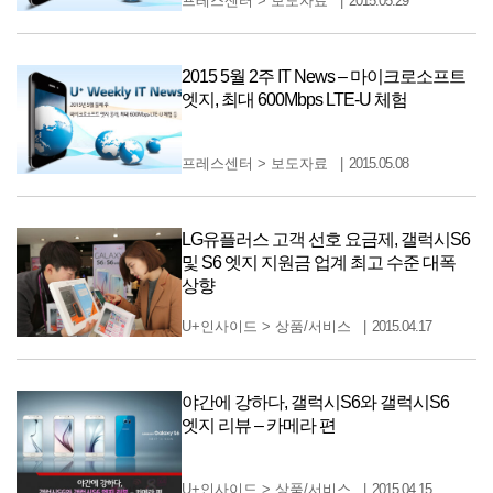
프레스센터
>
보도자료
2015.05.29
2015 5월 2주 IT News – 마이크로소프트
엣지, 최대 600Mbps LTE-U 체험
프레스센터
>
보도자료
2015.05.08
LG유플러스 고객 선호 요금제, 갤럭시S6
및 S6 엣지 지원금 업계 최고 수준 대폭
상향
U+인사이드
>
상품/서비스
2015.04.17
야간에 강하다, 갤럭시S6와 갤럭시S6
엣지 리뷰 – 카메라 편
U+인사이드
>
상품/서비스
2015.04.15