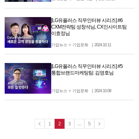
[LG유플러스 직무인터뷰 시리즈] #6
CXM전략팀 성창석님, CX인사이트팀
이효정님
기업뉴스
>
기업문화
2024.10.11
[LG유플러스 직무인터뷰 시리즈] #5
통합브랜드마케팅팀: 김영호님
기업뉴스
>
기업문화
2024.10.08
1
2
3
…
5