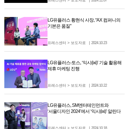
프레스센터
>
보도자료
2024.11.07
LG유플러스 황현식 사장, “AX 컴퍼니의
기본은 품질”
프레스센터
>
보도자료
2024.10.23
LG유플러스-토스, ‘익시(ixi)’ 기술 활용해
제휴 마케팅 진행
프레스센터
>
보도자료
2024.10.22
LG유플러스, SM엔터테인먼트와
‘서울디자인 2024’에서 ‘익시(ixi)’ 알린다
프레스센터
>
보도자료
2024.10.18