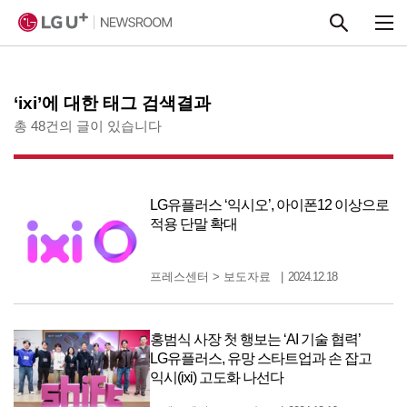
본문 바로가기
‘ixi’에 대한 태그 검색결과
총 48건의 글이 있습니다
LG유플러스 ‘익시오’, 아이폰12 이상으로
적용 단말 확대
프레스센터
>
보도자료
2024.12.18
홍범식 사장 첫 행보는 ‘AI 기술 협력’
LG유플러스, 유망 스타트업과 손 잡고
익시(ixi) 고도화 나선다