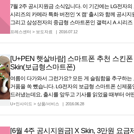
7월 2주 공시지원금 소식입니다. 이 기간에는 LG전자의 
시리즈의 카메라 특화 버전인 ‘X 캠’ 출시와 함께 공시
그리고 삼성전자의 중급형 스마트폰인 갤럭시 A 시리즈 중에서
(2016)의 공시지원금에서도 변동이 있었습니다. 제조사
프레스센터
>
보도자료
2016.07.12
공시지원금 LG전자 LG X CAM (LG-F690L) 495,000 195,
(LG-H791-32)
[U+PEN 햇살바람] 스마트폰 추천 스킨폰 X
Skin(보급형스마트폰)
여름이 다가와서 그런가요? 모든 게 슬림함을 추구하는
거품을 쏙 뺐습니다. LG전자의 보급형 스마트폰 신제품인 
드러냈는데요, 출시를 앞두고 기사를 읽었을 때부터 어
실제로 보니 디자인도 예쁘고, 가성비까지 좋은 스마트
U+인사이드
>
상품/서비스
2016.06.28
스마트폰 가격에 대한 부담은 줄이면서도, 디자인과 
크게 어필할 수 있는 폰이라는 생각이
[6월 4주 공시지원금] X Skin, 3만원 요