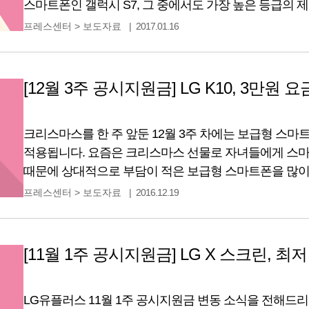
스마트폰인 갤럭시 S7, 그 중에서도 가장 높은 등급의 제
128GB 모델인데요. 그동안 가격적인 부담 때문에 선
프레스센터
>
보도자료
2017.01.16
기회가 아닐까 합니다. 2017년 1월 2주 유플러스 공
[12월 3주 공시지원금] LG K10, 3만원
크리스마스를 한 주 앞둔 12월 3주 차에는 보급형 스
적용됩니다. 요즘은 크리스마스 선물로 자녀들에게 스
때문에 상대적으로 부담이 적은 보급형 스마트폰을 많이 
3종의 보급형 스마트폰에 대한 공시지원금 변동이 있었
프레스센터
>
보도자료
2016.12.19
최대 공시지원금 LG전자 LG K10 (LG-F670L) 275,000 240,
396,000 330,000
[11월 1주 공시지원금] LG X 스크린, 최
LG유플러스 11월 1주 공시지원금 변동 소식을 전해드리