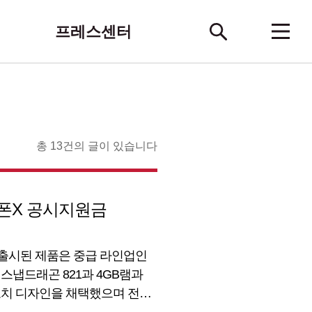
프레스센터
총 13건의 글이 있습니다
아이폰X 공시지원금
 출시된 제품은 중급 라인업인
은 스냅드래곤 821과 4GB램과
에 노치 디자인을 채택했으며 전면
붐박스, Hi-Fi Quad DAC, LG