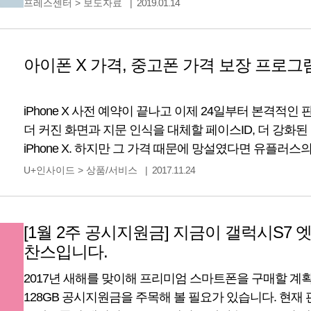
프레스센터
>
보도자료
2019.01.14
페이를 탑재하고 있으며 무게는 159g입니다. 가장 중요한 
아이폰 X 가격, 중고폰 가격 보장 프로
iPhone X 사전 예약이 끝나고 이제 24일부터 본격적인
더 커진 화면과 지문 인식을 대체할 페이스ID, 더 강화
iPhone X. 하지만 그 가격 때문에 망설였다면 유플러스의 
프로그램을 이용해 보세요. iPhone X 중고폰 가격보장
U+인사이드
>
상품/서비스
2017.11.24
가격을 낮춤과 동시에 12개월 이후 또는 18개월 이후에
[1월 2주 공시지원금] 지금이 갤럭시S7 엣
찬스입니다.
2017년 새해를 맞이해 프리미엄 스마트폰을 구매할 계
128GB 공시지원금을 주목해 볼 필요가 있습니다. 현재