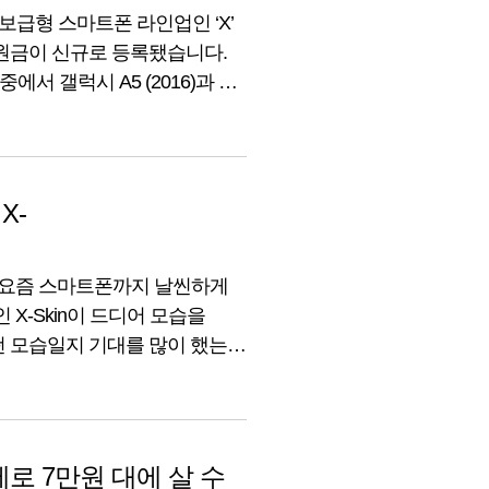
보급형 스마트폰 라인업인 ‘X’
지원금이 신규로 등록됐습니다.
 갤럭시 A5 (2016)과 A7
 모델명 출고가 최대
000 (U+Shop) 넥서스 5x 32GB
-
 요즘 스마트폰까지 날씬하게
X-Skin이 드디어 모습을
떤 모습일지 기대를 많이 했는데
폰이어서 반가움이 더했답니다.
그립감을 중시하는 소비자들에게
금제로 7만원 대에 살 수