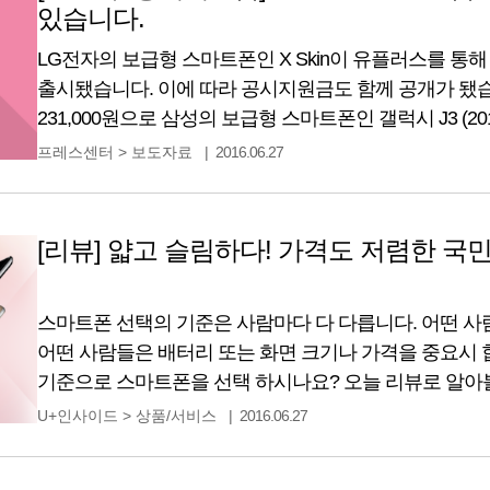
있습니다.
LG전자의 보급형 스마트폰인 X Skin이 유플러스를 통해 
출시됐습니다. 이에 따라 공시지원금도 함께 공개가 됐습니
231,000원으로 삼성의 보급형 스마트폰인 갤럭시 J3 (201
스마트폰 중 가장 낮은 가격입니다. 삼성에서도 이를 의식한
프레스센터
>
보도자료
2016.06.27
공시지원금을 확대했으며, LG전자의 또 다른 보급형인 L
조정됐습니다. 제조사 모델명
[리뷰] 얇고 슬림하다! 가격도 저렴한 국민스
스마트폰 선택의 기준은 사람마다 다 다릅니다. 어떤 
어떤 사람들은 배터리 또는 화면 크기나 가격을 중요시 
기준으로 스마트폰을 선택 하시나요? 오늘 리뷰로 알아
‘디자인’과 ‘가격’에 최적화 된 ‘LG X Skin’입니다. X 스
U+인사이드
>
상품/서비스
2016.06.27
하나로 스타일리쉬한 디자인에 특화된 보급형 스마트폰입니다