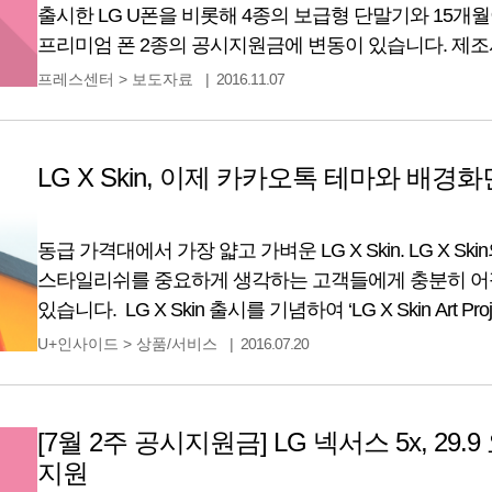
출시한 LG U폰을 비롯해 4종의 보급형 단말기와 15개월
프리미엄 폰 2종의 공시지원금에 변동이 있습니다. 제조
공시지원금 삼성전자 갤럭시 J5(2016) 297,000 172,000 갤럭
프레스센터
>
보도자료
2016.11.07
330,000 갤럭시노트5 899,800 330,000 갤럭시노트5 64GB 
스크린 319,000 294,000
LG X Skin, 이제 카카오톡 테마와 배
동급 가격대에서 가장 얇고 가벼운 LG X Skin. LG X S
스타일리쉬를 중요하게 생각하는 고객들에게 충분히 어필
있습니다. LG X Skin 출시를 기념하여 ‘LG X Skin Art 
여기에서 12개의 아트 사진이 LG유플러스 페이스북에서 
U+인사이드
>
상품/서비스
2016.07.20
전시됐었습니다. 그리고 온라인 전시회를 통해 높은
[7월 2주 공시지원금] LG 넥서스 5x, 2
지원