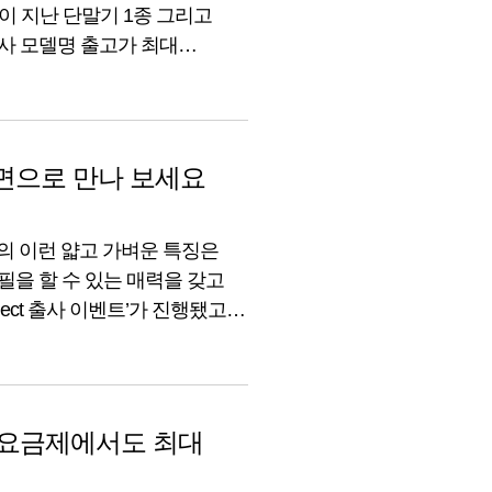
이 지난 단말기 1종 그리고
사 모델명 출고가 최대
시 A3(2016) 352,000
965,800 330,000 LG전자 X
경화면으로 만나 보세요
kin의 이런 얇고 가벼운 특징은
을 할 수 있는 매력을 갖고
Project 출사 이벤트’가 진행됐고
지난 7월 5일부터 12일까지
9.9 요금제에서도 최대