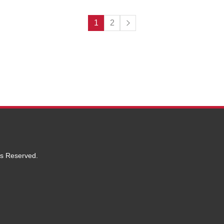
1
2
ts Reserved.