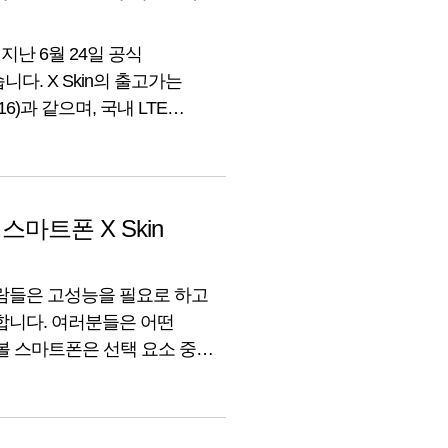
지난 6월 24일 공식
다. X Skin의 출고가는
6)과 같으며, 국내 LTE
 것인지 갤럭시 J3(2016)의
G K10도 지원금이 상향
마트폰 X Skin
사람들은 고성능을 필요로 하고
합니다. 여러분들은 어떤
볼 스마트폰은 선택 요소 중
킨은 LG전자의 X 시리즈 중
. 그럼 X Skin의