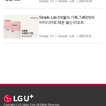
Simply. U+
>
Simple. Lab
2026.05.04
Simple. Lab 3개월의 기록, 7,463개의
아이디어로 채운 결산 리포트
Simply. U+
>
Simple. Lab
2026.03.11
Copyright © LG Uplus Corp. All Rights Reserved.