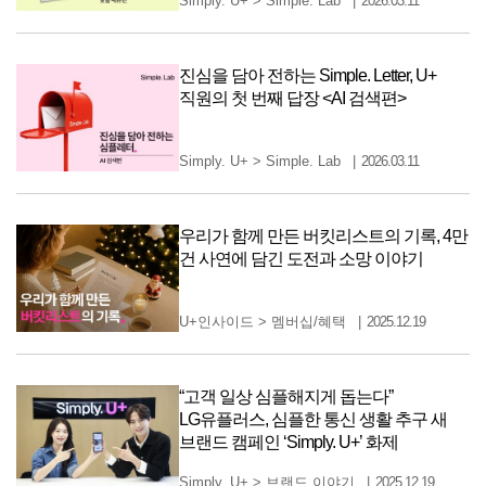
Simply. U+
>
Simple. Lab
2026.03.11
진심을 담아 전하는 Simple. Letter, U+
직원의 첫 번째 답장 <AI 검색편>
Simply. U+
>
Simple. Lab
2026.03.11
우리가 함께 만든 버킷리스트의 기록, 4만
건 사연에 담긴 도전과 소망 이야기
U+인사이드
>
멤버십/혜택
2025.12.19
“고객 일상 심플해지게 돕는다”
LG유플러스, 심플한 통신 생활 추구 새
브랜드 캠페인 ‘Simply. U+’ 화제
Simply. U+
>
브랜드 이야기
2025.12.19