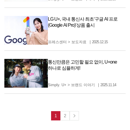
LG U+, 국내 통신사 최초‘구글 AI 프로
(Google AI Pro)’상품 출시
프레스센터
>
보도자료
2025.12.15
통신만큼은 고민할 필요 없이, U+one
하나로 심플하게!
Simply. U+
>
브랜드 이야기
2025.11.14
1
2